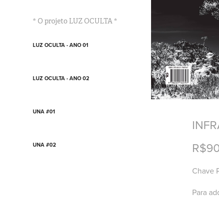
* O projeto LUZ OCULTA *
LUZ OCULTA - ANO 01
LUZ OCULTA - ANO 02
UNA #01
INFR
R$90
UNA #02
Chave 
Para ad