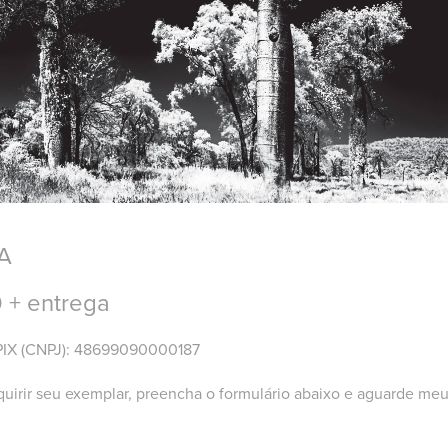
A
 + entrega
PIX (CNPJ): 48699090000187
quirir seu exemplar, preencha o formulário abaixo e aguarde meu