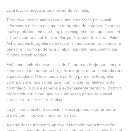
Essa foto começou antes mesmo de ser feita.
Tudo teve início quando recebi uma notificação por e-mail
informando que um dos meus fotógrafos de natureza favoritos
havia publicado, em seu blog, uma imagem de um guanaco em
silhueta contra o sol, feita no Parque Nacional Torres del Paine.
Achei aquela fotografia espetacular e imediatamente comecei a
pensar em como poderia criar algo inspirado nela, dentro das
minhas possibilidades.
Então me lembrei desse casal de Tesoura-do-brejo que sempre
aparece em um pequeno brejo às margens de uma estrada rural
aqui da cidade. O local parecia perfeito para uma fotografia
contra o sol e, teoricamente, em um ambiente relativamente
controlado, já que a espécie é extremamente territorial. Bastava
reproduzir seu canto uma ou duas vezes para que o casal
surgisse e realizasse o display.
Eu já tinha o local e a espécie. Faltava apenas esperar por um
dia de céu limpo e um belo pôr do sol.
A partir desse momento, aproveitei também outra motivação
pessoal: a vontade de encontrar o Lobo-guará na região. Passei