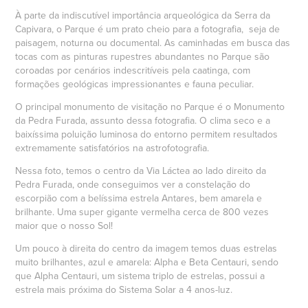
À parte da indiscutível importância arqueológica da Serra da
Capivara, o Parque é um prato cheio para a fotografia, seja de
paisagem, noturna ou documental. As caminhadas em busca das
tocas com as pinturas rupestres abundantes no Parque são
coroadas por cenários indescritíveis pela caatinga, com
formações geológicas impressionantes e fauna peculiar.
O principal monumento de visitação no Parque é o Monumento
da Pedra Furada, assunto dessa fotografia. O clima seco e a
baixíssima poluição luminosa do entorno permitem resultados
extremamente satisfatórios na astrofotografia.
Nessa foto, temos o centro da Via Láctea ao lado direito da
Pedra Furada, onde conseguimos ver a constelação do
escorpião com a belíssima estrela Antares, bem amarela e
brilhante. Uma super gigante vermelha cerca de 800 vezes
maior que o nosso Sol!
Um pouco à direita do centro da imagem temos duas estrelas
muito brilhantes, azul e amarela: Alpha e Beta Centauri, sendo
que Alpha Centauri, um sistema triplo de estrelas, possui a
estrela mais próxima do Sistema Solar a 4 anos-luz.