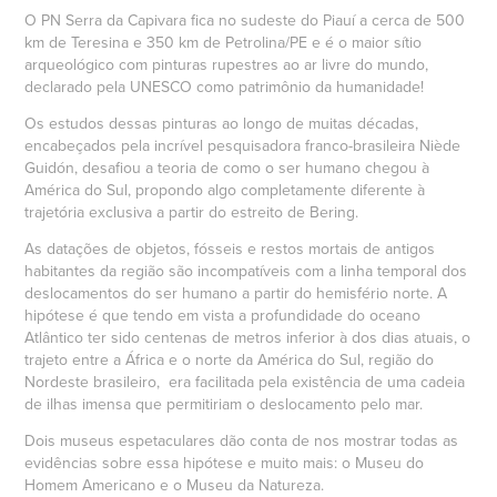
O PN Serra da Capivara fica no sudeste do Piauí a cerca de 500
km de Teresina e 350 km de Petrolina/PE e é o maior sítio
arqueológico com pinturas rupestres ao ar livre do mundo,
declarado pela UNESCO como patrimônio da humanidade!
Os estudos dessas pinturas ao longo de muitas décadas,
encabeçados pela incrível pesquisadora franco-brasileira Niède
Guidón, desafiou a teoria de como o ser humano chegou à
América do Sul, propondo algo completamente diferente à
trajetória exclusiva a partir do estreito de Bering.
As datações de objetos, fósseis e restos mortais de antigos
habitantes da região são incompatíveis com a linha temporal dos
deslocamentos do ser humano a partir do hemisfério norte. A
hipótese é que tendo em vista a profundidade do oceano
Atlântico ter sido centenas de metros inferior à dos dias atuais, o
trajeto entre a África e o norte da América do Sul, região do
Nordeste brasileiro, era facilitada pela existência de uma cadeia
de ilhas imensa que permitiriam o deslocamento pelo mar.
Dois museus espetaculares dão conta de nos mostrar todas as
evidências sobre essa hipótese e muito mais: o Museu do
Homem Americano e o Museu da Natureza.